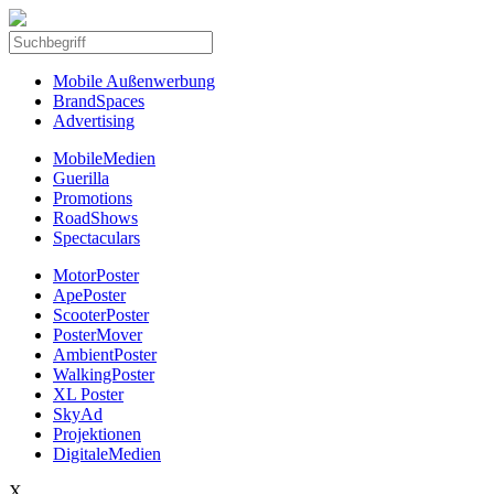
Mobile Außenwerbung
BrandSpaces
Advertising
MobileMedien
Guerilla
Promotions
RoadShows
Spectaculars
MotorPoster
ApePoster
ScooterPoster
PosterMover
AmbientPoster
WalkingPoster
XL Poster
SkyAd
Projektionen
DigitaleMedien
X