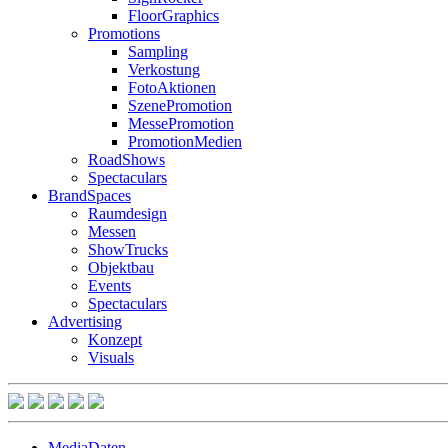
FloorGraphics
Promotions
Sampling
Verkostung
FotoAktionen
SzenePromotion
MessePromotion
PromotionMedien
RoadShows
Spectaculars
BrandSpaces
Raumdesign
Messen
ShowTrucks
Objektbau
Events
Spectaculars
Advertising
Konzept
Visuals
MediaDaten