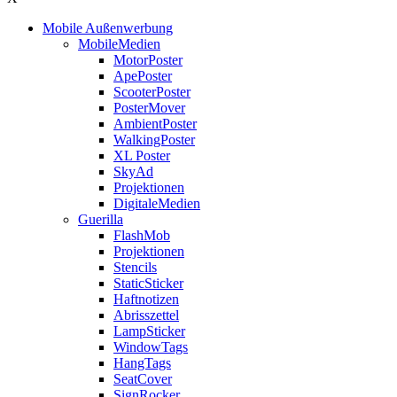
Mobile Außenwerbung
MobileMedien
MotorPoster
ApePoster
ScooterPoster
PosterMover
AmbientPoster
WalkingPoster
XL Poster
SkyAd
Projektionen
DigitaleMedien
Guerilla
FlashMob
Projektionen
Stencils
StaticSticker
Haftnotizen
Abrisszettel
LampSticker
WindowTags
HangTags
SeatCover
SignRocker